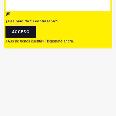
¿Has perdido tu contraseña?
ACCESO
¿Aún no tienes cuenta? Regístrate ahora.
A
l
t
e
r
n
a
t
i
v
e