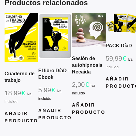
Productos relacionados
PACK DíaD
59,99
€
Sesión de
Iva
autohipnosis
incluido
El libro DíaD -
Recaída
Cuaderno de
Ebook
AÑADIR
trabajo
2,00
€
PRODUCT
Iva
5,99
€
Iva
18,99
€
incluido
Iva
incluido
incluido
AÑADIR
AÑADIR
PRODUCTO
AÑADIR
PRODUCTO
PRODUCTO