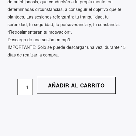
de autohipnosis, que conducirán a tu propia mente, en
determinadas circunstancias, a conseguir el objetivo que te
plantees. Las sesiones reforzarán: tu tranquilidad, tu
serenidad, tu seguridad, tu perseverancia y, tu constancia.
“Retroalimentaran tu motivación”.
Descarga de una sesión en mp3.
IMPORTANTE: Sólo se puede descargar una vez, durante 15
días de realizar la compra.
Sesión
AÑADIR AL CARRITO
de
autohipnosis
Crisis
cantidad