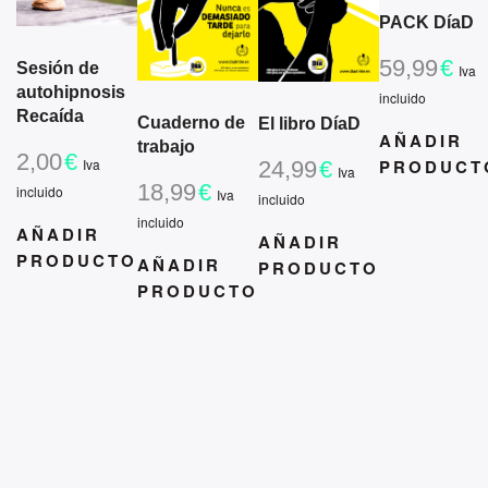
PACK DíaD
59,99
€
Sesión de
Iva
autohipnosis
incluido
Recaída
Cuaderno de
El libro DíaD
AÑADIR
trabajo
2,00
€
PRODUCT
Iva
24,99
€
Iva
18,99
€
incluido
Iva
incluido
incluido
AÑADIR
AÑADIR
PRODUCTO
AÑADIR
PRODUCTO
PRODUCTO