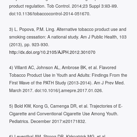
product regulation. Tob Control. 2014;23 Suppl 3:iii3-iii9.
doi:10.1136/tobaccocontrol-2014-051670.
3) L. Popova, P.M. Ling. Alternative tobacco product use and
smoking cessation: A national study. Am J Public Health, 103
(2013), pp. 923-930.
http://dx.doi.org/10.2105/AJPH.2012.301070
4) Villanti AC, Johnson AL, Ambrose BK, et al. Flavored
Tobacco Product Use in Youth and Adults: Findings From the
First Wave of the PATH Study (2013-2014). Am J Prev Med.
March 2017. doi:10.1016/j.amepre.2017.01.026.
5) Bold KW, Kong G, Camenga DR, et al. Trajectories of E-
Cigarette and Conventional Cigarette Use Among Youth.
Pediatrics. December 2017:e20171832.
6) Leventhal AM, Strong DR, Kirkpatrick MG, et al.