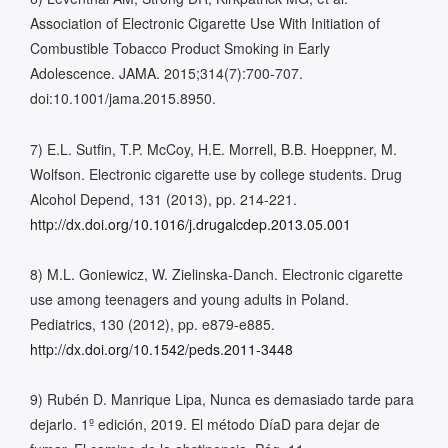
Association of Electronic Cigarette Use With Initiation of
Combustible Tobacco Product Smoking in Early
Adolescence. JAMA. 2015;314(7):700-707.
doi:10.1001/jama.2015.8950.
7) E.L. Sutfin, T.P. McCoy, H.E. Morrell, B.B. Hoeppner, M.
Wolfson. Electronic cigarette use by college students. Drug
Alcohol Depend, 131 (2013), pp. 214-221.
http://dx.doi.org/10.1016/j.drugalcdep.2013.05.001
8) M.L. Goniewicz, W. Zielinska-Danch. Electronic cigarette
use among teenagers and young adults in Poland.
Pediatrics, 130 (2012), pp. e879-e885.
http://dx.doi.org/10.1542/peds.2011-3448
9) Rubén D. Manrique Lipa, Nunca es demasiado tarde para
dejarlo. 1º edición, 2019. El método DíaD para dejar de