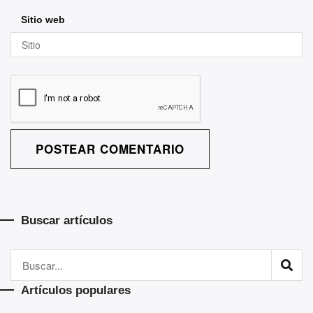
Sitio web
A
l
Buscar artículos
t
e
r
n
Artículos populares
a