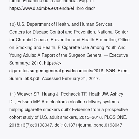
fumar. El camino de la abstinencia. Pág. 11.
https://www.diadmbe.es/tienda/el-libro-diad/
10) U.S. Department of Health, and Human Services,
Centers for Disease Control and Prevention, National Center
for Chronic Disease, Prevention and Health Promotion, Office
on Smoking and Health. E-Cigarette Use Among Youth And
Young Adults: A Report of the Surgeon General — Executive
Summary.; 2016.
https://e-
cigarettes.surgeongeneral.gov/documents/2016_SGR_Exec_
Summ_508.pdf
. Accessed February 21, 2017.
11) Weaver SR, Huang J, Pechacek TF, Heath JW, Ashley
DL, Eriksen MP. Are electronic nicotine delivery systems
helping cigarette smokers quit? Evidence from a prospective
cohort study of U.S. adult smokers, 2015–2016. PLOS ONE.
2018;13(7):e0198047. doi:10.1371/journal.pone.0198047